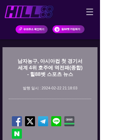
남자농구, 아시아컵 첫 경기서
세계 4위 호주에 역전패(종합)
- 힐88벳 스포츠 뉴스
발행 일시 : 2024-02-22 21:18:03