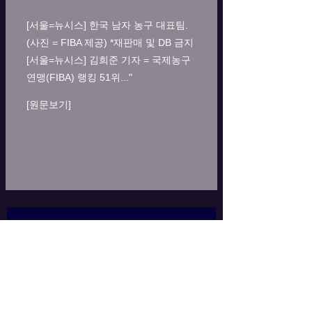
[서울=뉴시스] 한국 남자 농구 대표팀.
(사진 = FIBA 제공) *재판매 및 DB 금지
[서울=뉴시스] 김희준 기자 = 국제농구
연맹(FIBA) 랭킹 51위..."
[원문보기]
회사 소개
웹사이트 지도
힐88벳는 라이브 카지노, 슬롯,
BT1
라이브 |
카지노
E스포츠, 가상스포츠 등 글로벌 게이밍사들의
가상스포츠
슬롯
정품게임을 제공해드리는 메이저 카지노 및 배팅
TV게임
라이브카
업체입니다.
지노