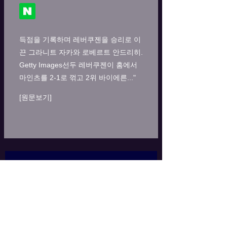
득점을 기록하며 레버쿠젠을 승리로 이
끈 그라니트 자카와 로베르트 안드리히.
Getty Images선두 레버쿠젠이 홈에서
마인츠를 2-1로 꺾고 2위 바이에른..."
[원문보기]
회사 소개
웹사이트 지도
힐88벳는 라이브 카지노, 슬롯,
BT1
라이브 |
카지노
E스포츠, 가상스포츠 등 글로벌 게이밍사들의
가상스포츠
슬롯
정품게임을 제공해드리는 메이저 카지노 및 배팅
TV게임
라이브카
업체입니다.
지노