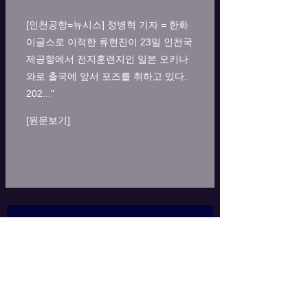
[인천공항=뉴시스] 정병혁 기자 = 한화
이글스로 이적한 류현진이 23일 인천국
제공항에서 전지훈련지인 일본 오키나
와로 출국에 앞서 포즈를 취하고 있다.
202..."
[원문보기]
회사 소개
웹사이트 지도
힐88벳는 라이브 카지노, 슬롯,
BT1
라이브 |
카지노
E스포츠, 가상스포츠 등 글로벌 게이밍사들의
가상스포츠
슬롯
정품게임을 제공해드리는 메이저 카지노 및 배팅
TV게임
라이브카
업체입니다.
지노