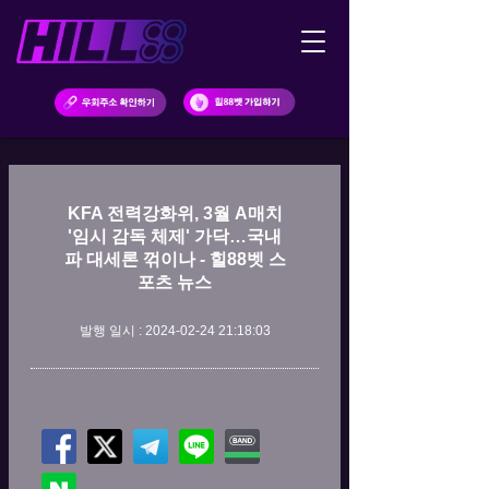
KFA 전력강화위, 3월 A매치
'임시 감독 체제' 가닥…국내
파 대세론 꺾이나 - 힐88벳 스
포츠 뉴스
발행 일시 : 2024-02-24 21:18:03