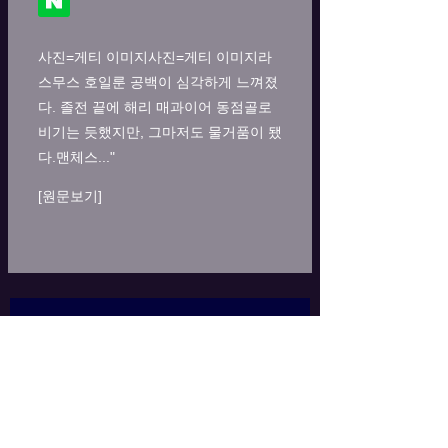
사진=게티 이미지사진=게티 이미지라
스무스 호일룬 공백이 심각하게 느껴졌
다. 졸전 끝에 해리 매과이어 동점골로
비기는 듯했지만, 그마저도 물거품이 됐
다.맨체스..."
[원문보기]
회사 소개
웹사이트 지도
힐88벳는 라이브 카지노, 슬롯,
BT1
라이브 |
카지노
E스포츠, 가상스포츠 등 글로벌 게이밍사들의
가상스포츠
슬롯
정품게임을 제공해드리는 메이저 카지노 및 배팅
TV게임
라이브카
업체입니다.
지노