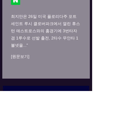
최지만은 26일 미국 플로리다주 포트
세인트 루시 클로버파크에서 열린 휴스
턴 애스트로스와의 홈경기에 3번타자
겸 1루수로 선발 출전, 2타수 무안타 1
볼넷을..."
[원문보기]
회사 소개
웹사이트 지도
힐88벳는 라이브 카지노, 슬롯,
BT1
라이브 |
카지노
E스포츠, 가상스포츠 등 글로벌 게이밍사들의
가상스포츠
슬롯
정품게임을 제공해드리는 메이저 카지노 및 배팅
TV게임
라이브카
업체입니다.
지노