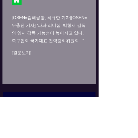
[OSEN=김해공항, 최규한 기자][OSEN=
우충원 기자] '파파 리더십' 박항서 감독
의 임시 감독 가능성이 높아지고 있다.
축구협회 국가대표 전력강화위원회..."
[원문보기]
회사 소개
웹사이트 지도
힐88벳는 라이브 카지노, 슬롯,
BT1
라이브 |
카지노
E스포츠, 가상스포츠 등 글로벌 게이밍사들의
가상스포츠
슬롯
정품게임을 제공해드리는 메이저 카지노 및 배팅
TV게임
라이브카
업체입니다.
지노