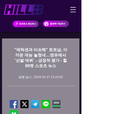
"에릭센과 비슷해" 토트넘, 아
까운 재능 놓쳤네…맨유에서
'선발 데뷔'→긍정적 평가 - 힐
88벳 스포츠 뉴스
발행 일시 : 2024-02-27 21:24:02