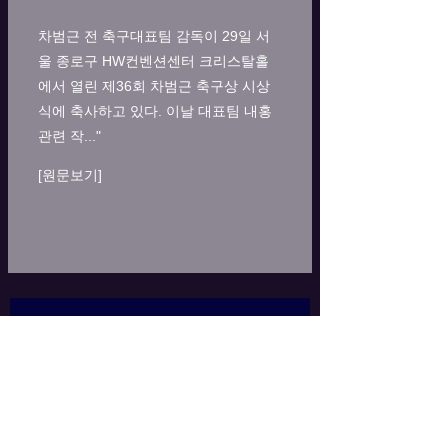
차범근 전 축구대표팀 감독이 29일 서
울 종로구 HW컨벤션센터 크리스탈홀
에서 열린 제36회 차범근 축구상 시상
식에 축사하고 있다. 이날 대표팀 내홍
관련 작..."
[원문보기]
회사 소개
웹사이트 지도
힐88벳는 라이브 카지노, 슬롯,
BT1
라이브 |
카지노
E스포츠, 가상스포츠 등 글로벌 게이밍사들의
가상스포츠
슬롯
정품게임을 제공해드리는 메이저 카지노 및 배팅
TV게임
라이브카
업체입니다.
지노