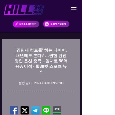
'김민재 컨트롤' 하는 다이어,
내년에도 본다? …뮌헨 완전
영입 옵션 충족→임대로 58억
+FA 이적 - 힐88벳 스포츠 뉴
스
발행 일시 : 2024-03-01 09:28:03