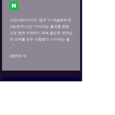
사진=게티이미지. 영국 '디 애슬레틱'은
1일(한국시간) "다이어는 올여름 뮌헨
으로 완전 이적하기 위해 필요한 계약상
의 의무를 모두 이행했다. 다이어는 올
..."
[원문보기]
회사 소개
웹사이트 지도
힐88벳는 라이브 카지노, 슬롯,
BT1
라이브 |
카지노
E스포츠, 가상스포츠 등 글로벌 게이밍사들의
가상스포츠
슬롯
정품게임을 제공해드리는 메이저 카지노 및 배팅
TV게임
라이브카
업체입니다.
지노