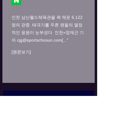
인천 삼산월드체육관을 꽉 채운 6,122
명의 관중. 태극기를 두른 팬들의 열정
적인 응원이 눈부셨다. 인천=정재근 기
자
cjg@sportschosun.com
[..."
[원문보기]
회사 소개
웹사이트 지도
힐88벳는 라이브 카지노, 슬롯,
BT1
라이브 |
카지노
E스포츠, 가상스포츠 등 글로벌 게이밍사들의
가상스포츠
슬롯
정품게임을 제공해드리는 메이저 카지노 및 배팅
TV게임
라이브카
업체입니다.
지노