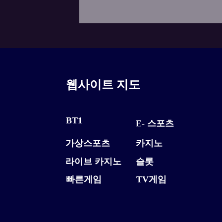
웹사이트 지도
BT1
E-
스포츠
가상스포츠
카지노
라이브 카지노
슬롯
빠른게임
TV게임