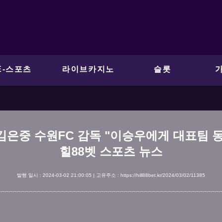
E-스포츠
라이브카지노
슬롯
 김은중 수원FC 감독 "이승우에게 대표팀 동
힐88벳 스포츠 뉴스
발행 일시 : 2024-03-02 21:00:05 | 고유주소 :
https://hill88bet.kr/2024/03/02/11385