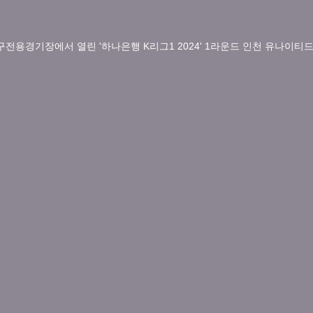
전용경기장에서 열린 '하나은행 K리그1 2024' 1라운드 인천 유나이티