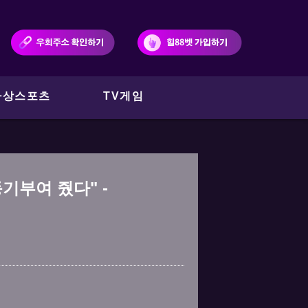
가상스포츠
TV게임
기부여 줬다" -