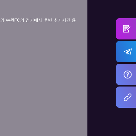
드와 수원FC의 경기에서 후반 추가시간 윤