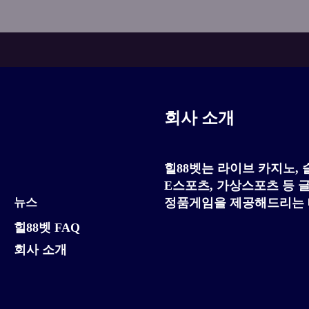
회사 소개
힐88벳는 라이브 카지노, 
E스포츠, 가상스포츠 등
뉴스
정품게임을 제공해드리는 
힐88벳 FAQ
회사 소개