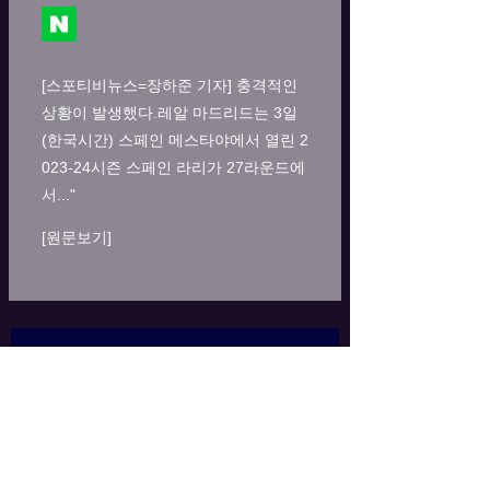
[스포티비뉴스=장하준 기자] 충격적인
상황이 발생했다.레알 마드리드는 3일
(한국시간) 스페인 메스타야에서 열린 2
023-24시즌 스페인 라리가 27라운드에
서..."
[원문보기]
회사 소개
웹사이트 지도
힐88벳는 라이브 카지노, 슬롯,
BT1
라이브 |
카지노
E스포츠, 가상스포츠 등 글로벌 게이밍사들의
가상스포츠
슬롯
정품게임을 제공해드리는 메이저 카지노 및 배팅
TV게임
라이브카
업체입니다.
지노