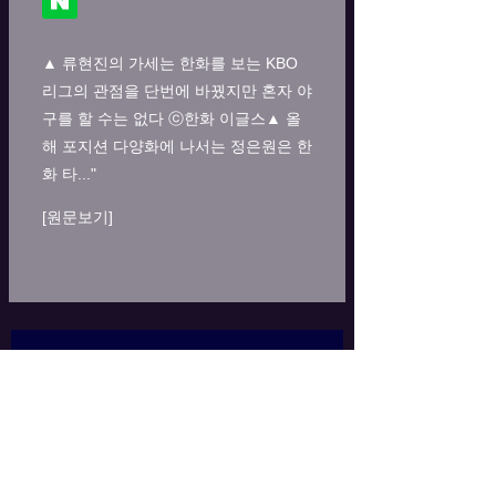
▲ 류현진의 가세는 한화를 보는 KBO
리그의 관점을 단번에 바꿨지만 혼자 야
구를 할 수는 없다 ⓒ한화 이글스▲ 올
해 포지션 다양화에 나서는 정은원은 한
화 타..."
[원문보기]
회사 소개
웹사이트 지도
힐88벳는 라이브 카지노, 슬롯,
BT1
라이브 |
카지노
E스포츠, 가상스포츠 등 글로벌 게이밍사들의
가상스포츠
슬롯
정품게임을 제공해드리는 메이저 카지노 및 배팅
TV게임
라이브카
업체입니다.
지노