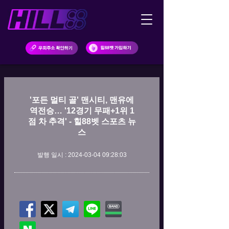
'포든 멀티 골' 맨시티, 맨유에
역전승… '12경기 무패+1위 1
점 차 추격' - 힐88벳 스포츠 뉴
스
발행 일시 : 2024-03-04 09:28:03