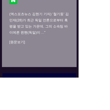
(엑스포츠뉴스 김현기 기자) '철기둥' 김
민재(28)가 최근 독일 언론으로부터 혹
평을 받고 있는 가운데, 그의 소속팀 바
이에른 뮌헨(독일)이 ..."
[원문보기]
회사 소개
웹사이트 지도
힐88벳는 라이브 카지노, 슬롯,
BT1
라이브 |
카지노
E스포츠, 가상스포츠 등 글로벌 게이밍사들의
가상스포츠
슬롯
정품게임을 제공해드리는 메이저 카지노 및 배팅
TV게임
라이브카
업체입니다.
지노