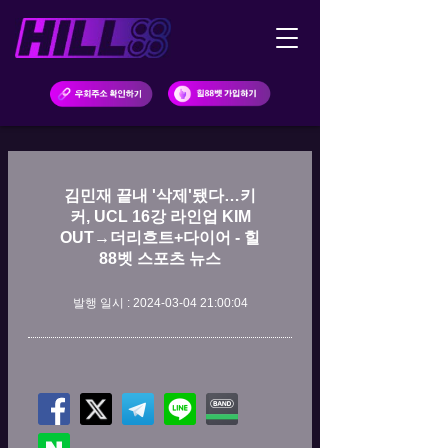
김민재 끝내 '삭제'됐다…키
커, UCL 16강 라인업 KIM
OUT→더리흐트+다이어 - 힐
88벳 스포츠 뉴스
발행 일시 : 2024-03-04 21:00:04