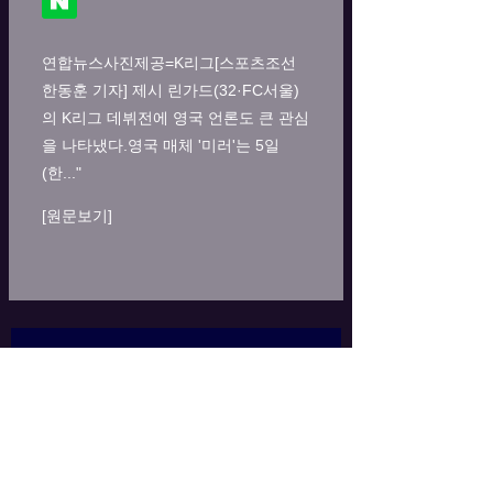
연합뉴스사진제공=K리그[스포츠조선
한동훈 기자] 제시 린가드(32·FC서울)
의 K리그 데뷔전에 영국 언론도 큰 관심
을 나타냈다.영국 매체 '미러'는 5일
(한..."
[원문보기]
회사 소개
웹사이트 지도
힐88벳는 라이브 카지노, 슬롯,
BT1
라이브 |
카지노
E스포츠, 가상스포츠 등 글로벌 게이밍사들의
가상스포츠
슬롯
정품게임을 제공해드리는 메이저 카지노 및 배팅
TV게임
라이브카
업체입니다.
지노