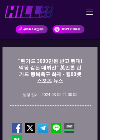
"린가드 3000만원 받고 뛴대!
악몽 같은 데뷔전" 英언론 린
가드 행복축구 화제 - 힐88벳
스포츠 뉴스
발행 일시 : 2024-03-05 21:00:05