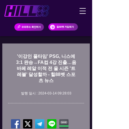
'이강인 풀타임' PSG, 니스에
3:1 완승→FA컵 4강 진출…음
바페 레알 이적 전 올 시즌 '트
레블' 달성할까 - 힐88벳 스포
츠 뉴스
발행 일시 : 2024-03-14 09:28:03