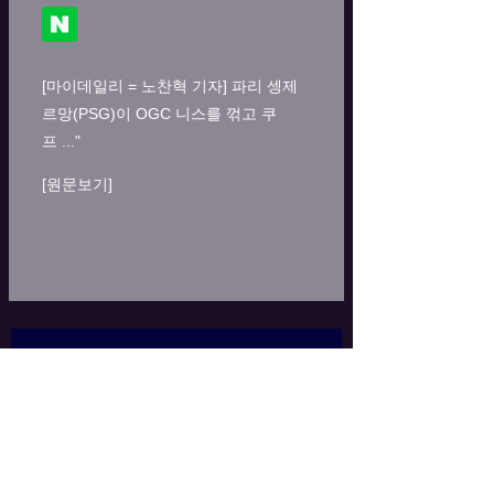
[마이데일리 = 노찬혁 기자] 파리 셍제
르망(PSG)이 OGC 니스를 꺾고 쿠
프 ..."
[원문보기]
회사 소개
웹사이트 지도
힐88벳는 라이브 카지노, 슬롯,
BT1
라이브 |
카지노
E스포츠, 가상스포츠 등 글로벌 게이밍사들의
가상스포츠
슬롯
정품게임을 제공해드리는 메이저 카지노 및 배팅
TV게임
라이브카
업체입니다.
지노