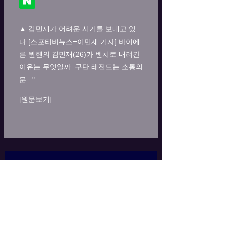
▲ 김민재가 어려운 시기를 보내고 있
다.[스포티비뉴스=이민재 기자] 바이에
른 뮌헨의 김민재(26)가 벤치로 내려간
이유는 무엇일까. 구단 레전드는 소통의
문..."
[원문보기]
회사 소개
웹사이트 지도
힐88벳는 라이브 카지노, 슬롯,
BT1
라이브 |
카지노
E스포츠, 가상스포츠 등 글로벌 게이밍사들의
가상스포츠
슬롯
정품게임을 제공해드리는 메이저 카지노 및 배팅
TV게임
라이브카
업체입니다.
지노