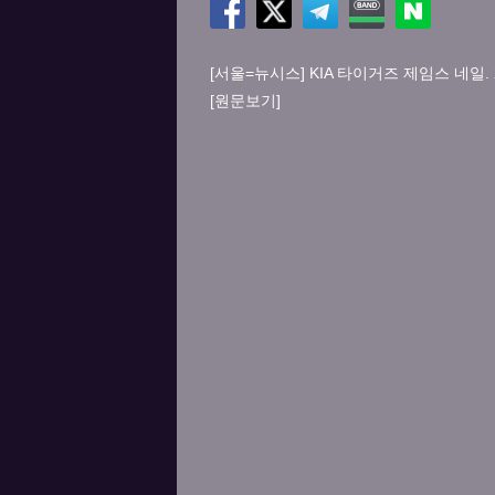
[서울=뉴시스] KIA 타이거즈 제임스 네일. 20
[원문보기]