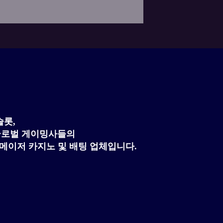
슬롯,
 글로벌 게이밍사들의
메이저 카지노 및 배팅 업체입니다.