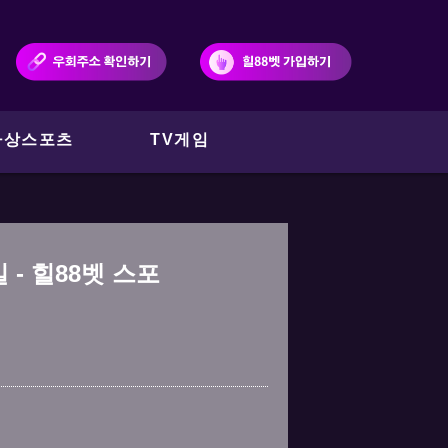
가상스포츠
TV게임
- 힐88벳 스포