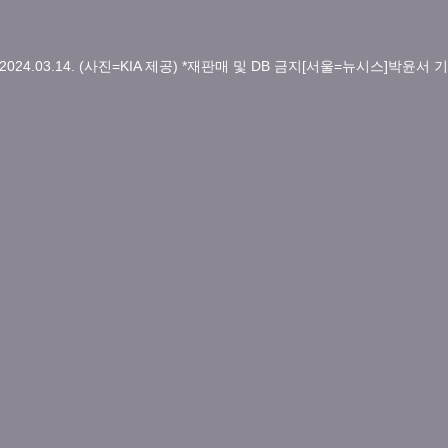
24.03.14. (사진=KIA 제공) *재판매 및 DB 금지[서울=뉴시스]박윤서 기자 