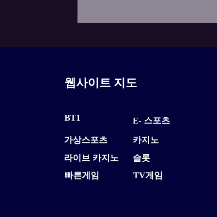
웹사이트 지도
BT1
E-
스포츠
가상스포츠
카지노
라이브 카지노
슬롯
빠른게임
TV게임