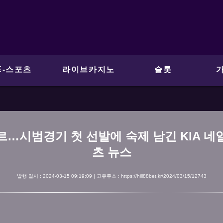
E-스포츠
라이브카지노
슬롯
…시범경기 첫 선발에 숙제 남긴 KIA 네일 
츠 뉴스
발행 일시 : 2024-03-15 09:19:09 | 고유주소 :
https://hill88bet.kr/2024/03/15/12743