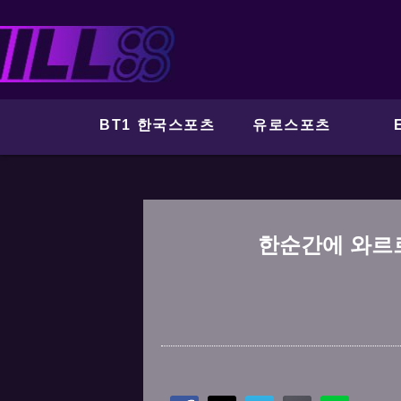
BT1 한국스포츠
유로스포츠
한순간에 와르르