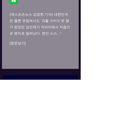
(엑스포츠뉴스 김정현 기자) 대한민국
은 물론 유럽에서도 '괴물 수비수'로 평
가 받았던 김민재가 커리어에서 처음으
로 벤치로 밀려났다. 본인 스스..."
[원문보기]
회사 소개
웹사이트 지도
힐88벳는 라이브 카지노, 슬롯,
BT1
라이브 |
카지노
E스포츠, 가상스포츠 등 글로벌 게이밍사들의
가상스포츠
슬롯
정품게임을 제공해드리는 메이저 카지노 및 배팅
TV게임
라이브카
업체입니다.
지노