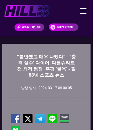
"불안했고 매우 나빴다"…'충
격 실수' 다이어, 다름슈타트
전 최저 평점+혹평 '굴욕' - 힐
88벳 스포츠 뉴스
발행 일시 : 2024-03-17 09:00:05