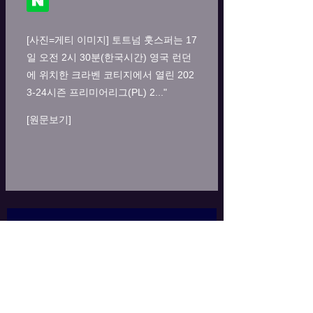
[사진=게티 이미지] 토트넘 훗스퍼는 17
일 오전 2시 30분(한국시간) 영국 런던
에 위치한 크라벤 코티지에서 열린 202
3-24시즌 프리미어리그(PL) 2..."
[원문보기]
회사 소개
웹사이트 지도
힐88벳는 라이브 카지노, 슬롯,
BT1
라이브 |
카지노
E스포츠, 가상스포츠 등 글로벌 게이밍사들의
가상스포츠
슬롯
정품게임을 제공해드리는 메이저 카지노 및 배팅
TV게임
라이브카
업체입니다.
지노