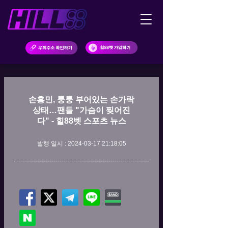
손흥민, 퉁퉁 부어있는 손가락
상태…팬들 "가슴이 찢어진
다" - 힐88벳 스포츠 뉴스
발행 일시 : 2024-03-17 21:18:05