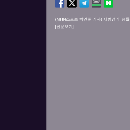
(MHN스포츠 박연준 기자) 시범경기 '승률
[원문보기]