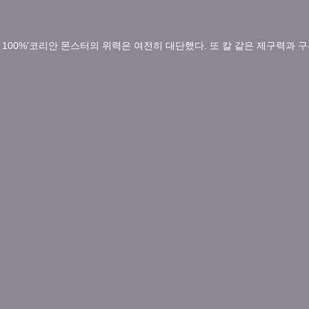
 100%'코리안 몬스터의 위력은 여전히 대단했다. 또 칼 같은 제구력과 구위