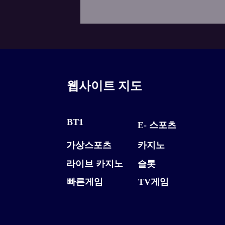
웹사이트 지도
BT1
E-
스포츠
가상스포츠
카지노
라이브 카지노
슬롯
빠른게임
TV게임