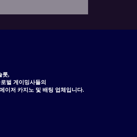
슬롯,
 글로벌 게이밍사들의
메이저 카지노 및 배팅 업체입니다.