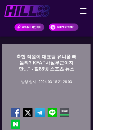
축협 직원이 대표팀 유니폼 빼
돌려? KFA "사실무근이지
만…" - 힐88벳 스포츠 뉴스
발행 일시 : 2024-03-18 21:28:03