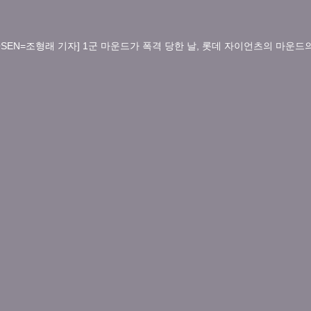
SEN=조형래 기자] 1군 마운드가 폭격 당한 날, 롯데 자이언츠의 마운드