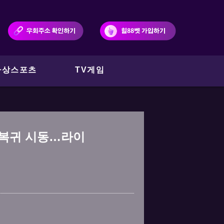
가상스포츠
TV게임
로 복귀 시동…라이