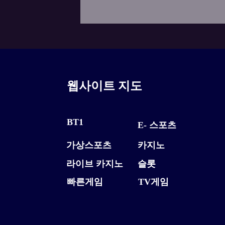
웹사이트 지도
BT1
E-
스포츠
가상스포츠
카지노
라이브 카지노
슬롯
빠른게임
TV게임