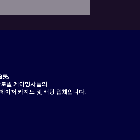
슬롯,
 글로벌 게이밍사들의
메이저 카지노 및 배팅 업체입니다.