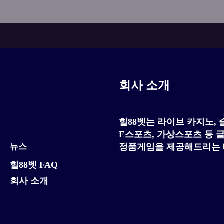
회사 소개
힐88벳는 라이브 카지노, 
E스포츠, 가상스포츠 등
뉴스
정품게임을 제공해드리는 
힐88벳 FAQ
회사 소개