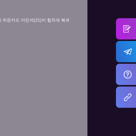
의 히든카드 이민석(21)이 힘차게 복귀