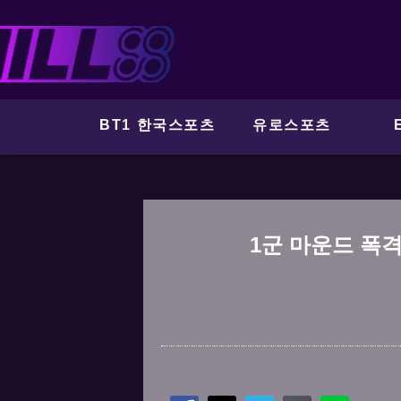
BT1 한국스포츠
유로스포츠
1군 마운드 폭격