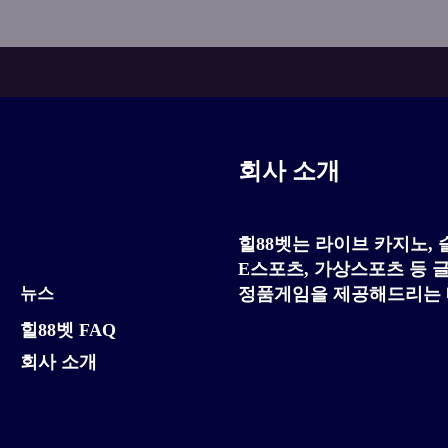
회사 소개
힐88벳는 라이브 카지노, 
E스포츠, 가상스포츠 등
뉴스
정품게임을 제공해드리는 
힐88벳 FAQ
회사 소개