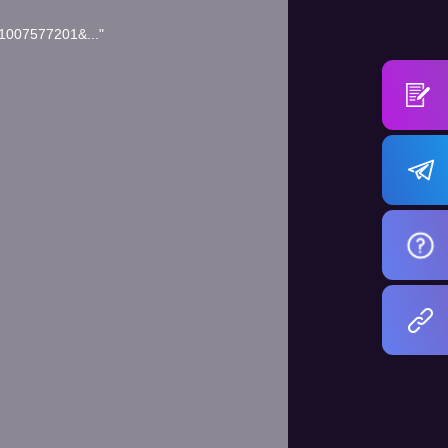
7577201&..."