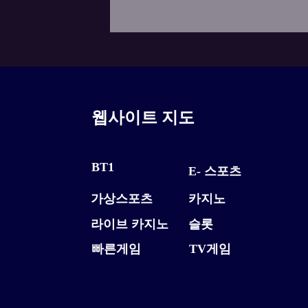
웹사이트 지도
BT1
E-
스포츠
가상스포츠
카지노
라이브 카지노
슬롯
빠른게임
TV게임