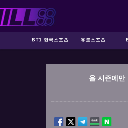
BT1 한국스포츠
유로스포츠
올 시즌에만 