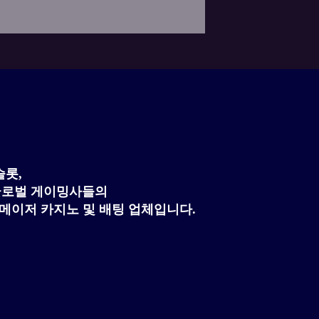
슬롯,
 글로벌 게이밍사들의
메이저 카지노 및 배팅 업체입니다.