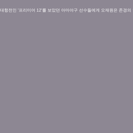
대항전인 '프리미어 12'를 보았던 아마야구 선수들에게 오재원은 존경의 인