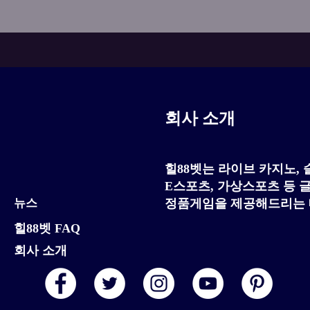
회사 소개
힐88벳는 라이브 카지노, 
E스포츠, 가상스포츠 등
뉴스
정품게임을 제공해드리는 
힐88벳 FAQ
회사 소개