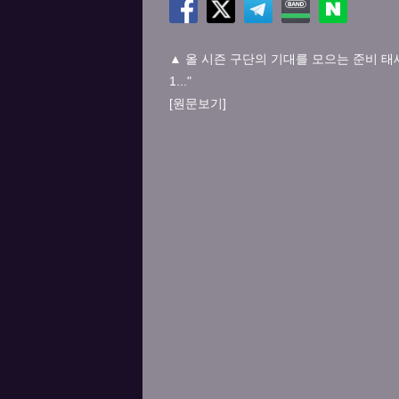
▲ 올 시즌 구단의 기대를 모으는 준비 태
1..."
[원문보기]