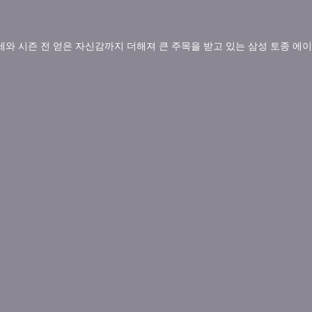
세와 시즌 전 얻은 자신감까지 더해져 큰 주목을 받고 있는 삼성 토종 에