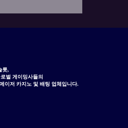
슬롯,
 글로벌 게이밍사들의
메이저 카지노 및 배팅 업체입니다.