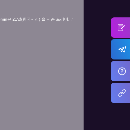
은 21일(한국시간) 올 시즌 프리미..."