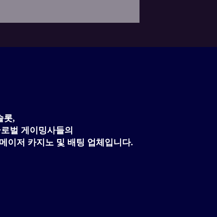
슬롯,
 글로벌 게이밍사들의
메이저 카지노 및 배팅 업체입니다.