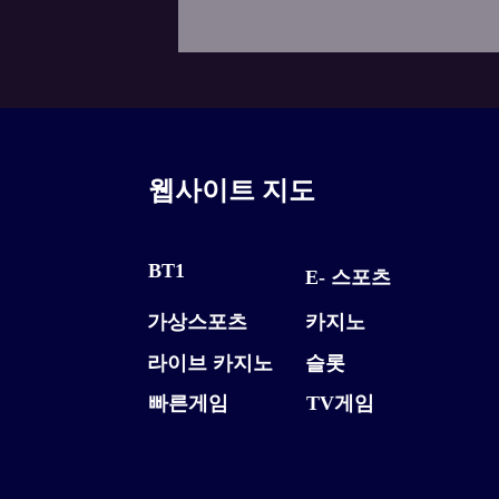
웹사이트 지도
BT1
E-
스포츠
가상스포츠
카지노
라이브 카지노
슬롯
빠른게임
TV게임