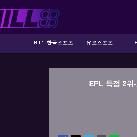
BT1 한국스포츠
유로스포츠
EPL 득점 2