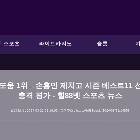
E-스포츠
라이브카지노
슬롯
위-도움 1위→손흥민 제치고 시즌 베스트11
충격 평가 - 힐88벳 스포츠 뉴스
발행 일시 : 2024-03-21 21:18:03 | 고유주소 :
https://hill88bet.kr/2024/03/21/14853