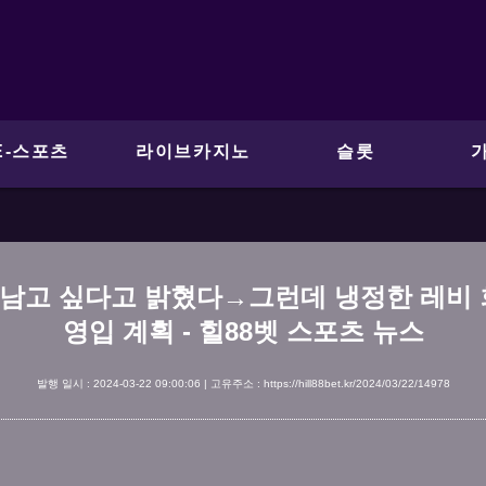
E-스포츠
라이브카지노
슬롯
남고 싶다고 밝혔다→그런데 냉정한 레비 
영입 계획 - 힐88벳 스포츠 뉴스
발행 일시 : 2024-03-22 09:00:06 | 고유주소 :
https://hill88bet.kr/2024/03/22/14978