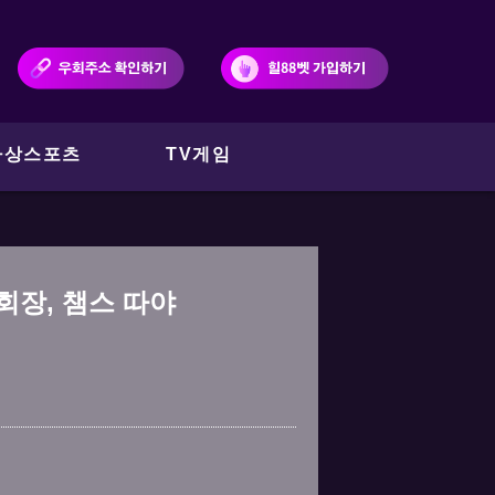
가상스포츠
TV게임
회장, 챔스 따야