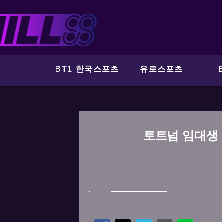
BT1 한국스포츠
유로스포츠
토트넘 임대생 