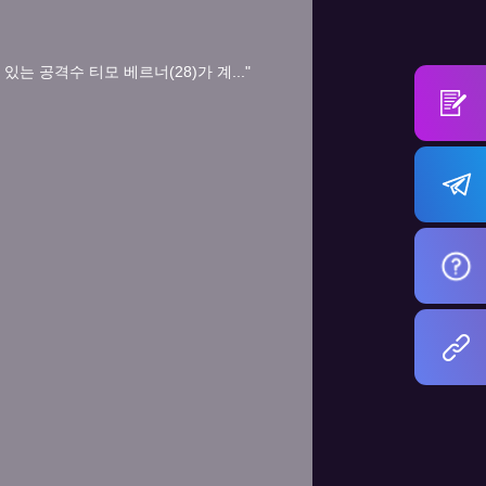
는 공격수 티모 베르너(28)가 계..."