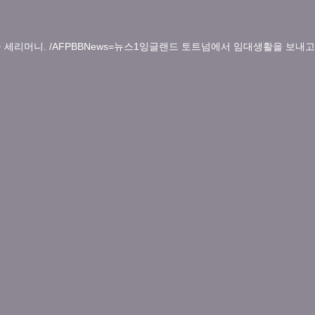
 세리머니. /AFPBBNews=뉴스1잉글랜드 토트넘에서 임대생활을 보내고 있