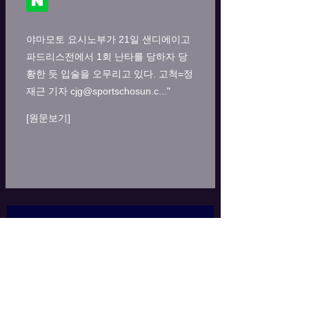
야마모토 요시노부가 21일 샌디에이고
파드리스전에서 1회 난타를 당하자 당
황한 듯 입술을 오무리고 있다. 고척=정
재근 기자
cjg@sportschosun.c
..."
[원문보기]
회사 소개
웹사이트 지도
힐88벳는 라이브 카지노, 슬롯,
BT1
라이브 |
카지노
E스포츠, 가상스포츠 등 글로벌 게이밍사들의
가상스포츠
슬롯
정품게임을 제공해드리는 메이저 카지노 및 배팅
TV게임
라이브카
업체입니다.
지노