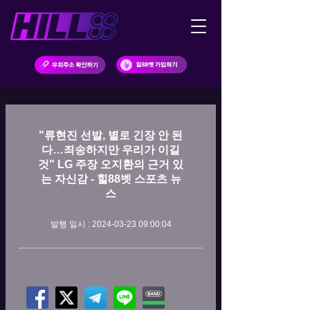
"류현진 선발, 별로 긴장 안 된
다…죄송하지만 우리가 이길
것" LG 주장 오지환의 근거 있
는 자신감 - 힐88벳 스포츠 뉴
스
발행 일시 : 2024-03-23 09:00:04