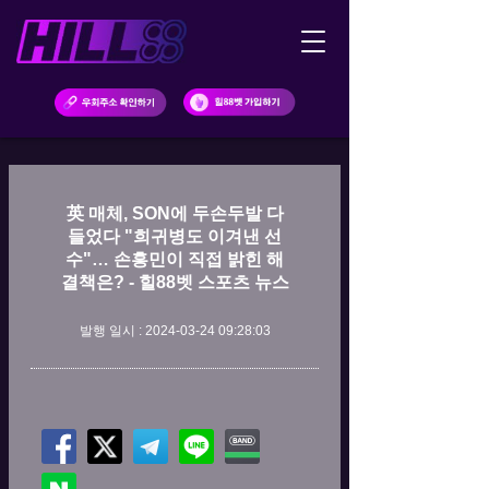
英 매체, SON에 두손두발 다
들었다 "희귀병도 이겨낸 선
수"… 손흥민이 직접 밝힌 해
결책은? - 힐88벳 스포츠 뉴스
발행 일시 : 2024-03-24 09:28:03