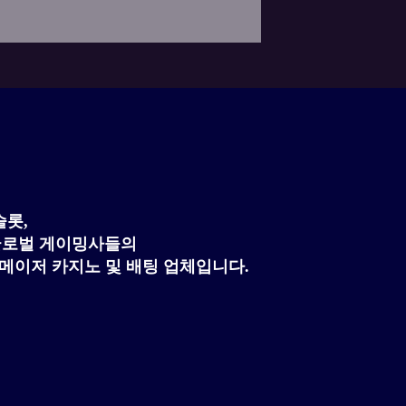
슬롯,
 글로벌 게이밍사들의
메이저 카지노 및 배팅 업체입니다.