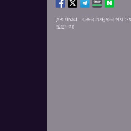
[마이데일리 = 김종국 기자] 영국 현지 매
[원문보기]