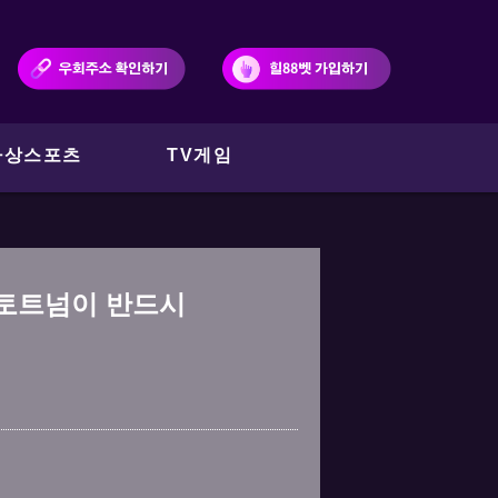
가상스포츠
TV게임
→토트넘이 반드시