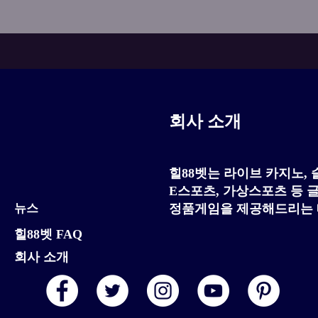
회사 소개
힐88벳는 라이브 카지노, 
E스포츠, 가상스포츠 등
뉴스
정품게임을 제공해드리는 
힐88벳 FAQ
회사 소개