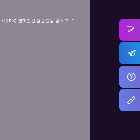
(U23) 챔피언십 결승전을 앞두고..."