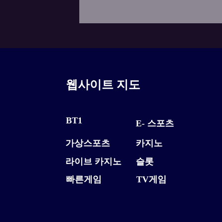
웹사이트 지도
BT1
E-
스포츠
가상스포츠
카지노
라이브 카지노
슬롯
빠른게임
TV게임