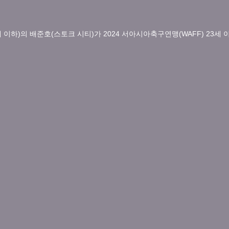
이하)의 배준호(스토크 시티)가 2024 서아시아축구연맹(WAFF) 23세 이하