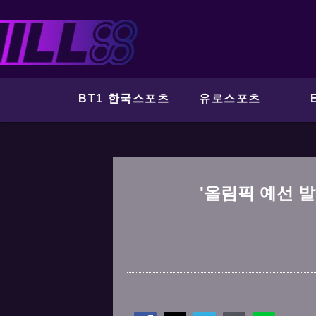
BT1 한국스포츠
유로스포츠
'올림픽 예선 발