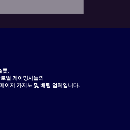
슬롯,
 글로벌 게이밍사들의
메이저 카지노 및 배팅 업체입니다.