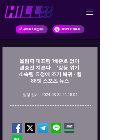
올림픽 대표팀 '배준호 없이'
결승전 치른다… '강등 위기'
소속팀 요청에 조기 복귀 - 힐
88벳 스포츠 뉴스
발행 일시 : 2024-03-25 21:18:04