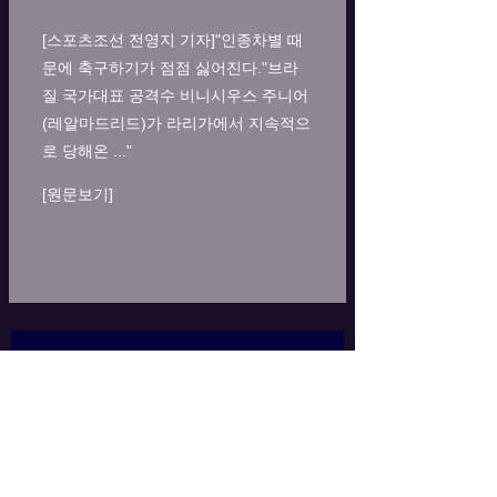
[스포츠조선 전영지 기자]"인종차별 때
문에 축구하기가 점점 싫어진다."브라
질 국가대표 공격수 비니시우스 주니어
(레알마드리드)가 라리가에서 지속적으
로 당해온 ..."
[원문보기]
회사 소개
웹사이트 지도
힐88벳는 라이브 카지노, 슬롯,
BT1
라이브 |
카지노
E스포츠, 가상스포츠 등 글로벌 게이밍사들의
가상스포츠
슬롯
정품게임을 제공해드리는 메이저 카지노 및 배팅
TV게임
라이브카
업체입니다.
지노