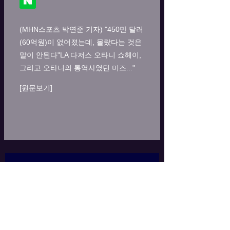
(MHN스포츠 박연준 기자) "450만 달러
(60억원)이 없어졌는데, 몰랐다는 것은
말이 안된다"LA 다저스 오타니 쇼헤이,
그리고 오타니의 통역사였던 미즈..."
[원문보기]
회사 소개
웹사이트 지도
힐88벳는 라이브 카지노, 슬롯,
BT1
라이브 |
카지노
E스포츠, 가상스포츠 등 글로벌 게이밍사들의
가상스포츠
슬롯
정품게임을 제공해드리는 메이저 카지노 및 배팅
TV게임
라이브카
업체입니다.
지노