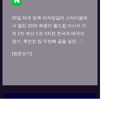
26일 태국 방콕 라자망갈라 스타디움에
서 열린 2026 북중미 월드컵 아시아 지
역 2차 예선 C조 4차전 한국과 태국의
경기. 후반전 팀 두번째 골을 넣은 ..."
[원문보기]
회사 소개
웹사이트 지도
힐88벳는 라이브 카지노, 슬롯,
BT1
라이브 |
카지노
E스포츠, 가상스포츠 등 글로벌 게이밍사들의
가상스포츠
슬롯
정품게임을 제공해드리는 메이저 카지노 및 배팅
TV게임
라이브카
업체입니다.
지노