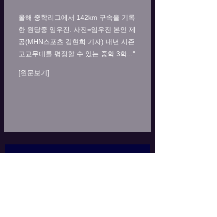
올해 중학리그에서 142km 구속을 기록
한 원당중 임우진. 사진=임우진 본인 제
공(MHN스포츠 김현희 기자) 내년 시즌
고교무대를 평정할 수 있는 중학 3학..."
[원문보기]
회사 소개
웹사이트 지도
힐88벳는 라이브 카지노, 슬롯,
BT1
라이브 |
카지노
E스포츠, 가상스포츠 등 글로벌 게이밍사들의
가상스포츠
슬롯
정품게임을 제공해드리는 메이저 카지노 및 배팅
TV게임
라이브카
업체입니다.
지노