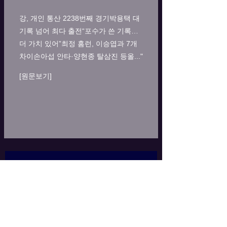
강, 개인 통산 2238번째 경기박용택 대
기록 넘어 최다 출전“포수가 쓴 기록…
더 가치 있어”최정 홈런, 이승엽과 7개
차이손아섭 안타·양현종 탈삼진 등올..."
[원문보기]
회사 소개
웹사이트 지도
힐88벳는 라이브 카지노, 슬롯,
BT1
라이브 |
카지노
E스포츠, 가상스포츠 등 글로벌 게이밍사들의
가상스포츠
슬롯
정품게임을 제공해드리는 메이저 카지노 및 배팅
TV게임
라이브카
업체입니다.
지노