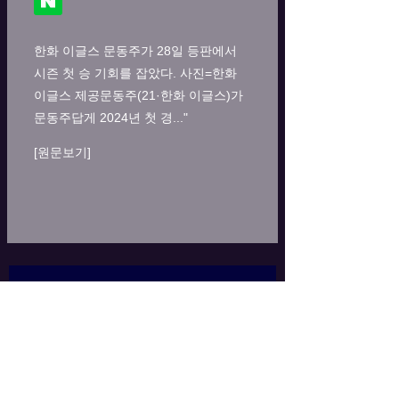
한화 이글스 문동주가 28일 등판에서
시즌 첫 승 기회를 잡았다. 사진=한화
이글스 제공문동주(21·한화 이글스)가
문동주답게 2024년 첫 경..."
[원문보기]
회사 소개
웹사이트 지도
힐88벳는 라이브 카지노, 슬롯,
BT1
라이브 |
카지노
E스포츠, 가상스포츠 등 글로벌 게이밍사들의
가상스포츠
슬롯
정품게임을 제공해드리는 메이저 카지노 및 배팅
TV게임
라이브카
업체입니다.
지노