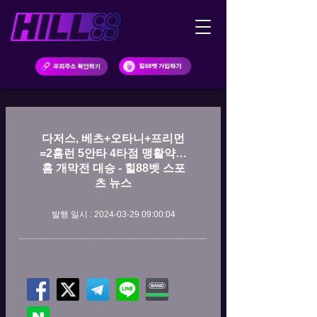
다저스, 베츠+오타니+프리먼
=2홈런 5안타 4타점 맹활약…
홈 개막전 대승 - 힐88벳 스포
츠 뉴스
발행 일시 : 2024-03-29 09:00:04