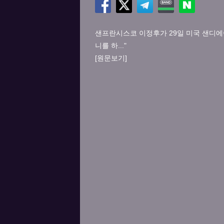
샌프란시스코 이정후가 29일 미국 샌디에
니를 하..."
[원문보기]