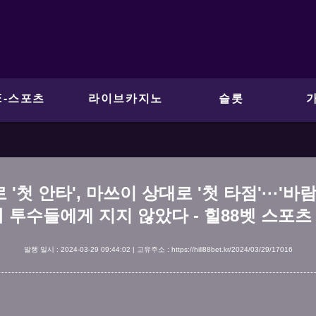
E-스포츠
라이브카지노
슬롯
'첫 안타', 마쓰이 상대로 '첫 타점'···'바
日 투수들에게 지지 않았다 - 힐88벳 스포츠
발행 일시 : 2024-03-29 09:44:02 | 고유주소 :
https://hill88bet.kr/2024/03/29/17016