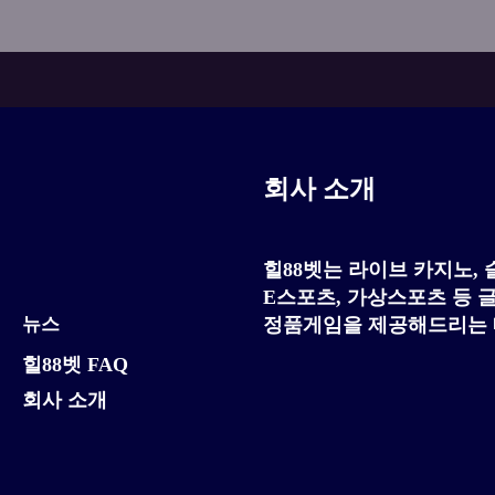
회사 소개
힐88벳는 라이브 카지노, 
E스포츠, 가상스포츠 등
뉴스
정품게임을 제공해드리는 
힐88벳 FAQ
회사 소개