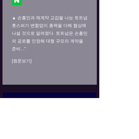
▲ 손흥민과 재계약 교감을 나눈 토트넘
홋스퍼가 변함없이 총력을 다해 협상에
나설 것으로 알려졌다. 토트넘은 손흥민
의 공로를 인정해 대형 규모의 계약을
준비..."
[원문보기]
회사 소개
웹사이트 지도
힐88벳는 라이브 카지노, 슬롯,
BT1
라이브 |
카지노
E스포츠, 가상스포츠 등 글로벌 게이밍사들의
가상스포츠
슬롯
정품게임을 제공해드리는 메이저 카지노 및 배팅
TV게임
라이브카
업체입니다.
지노