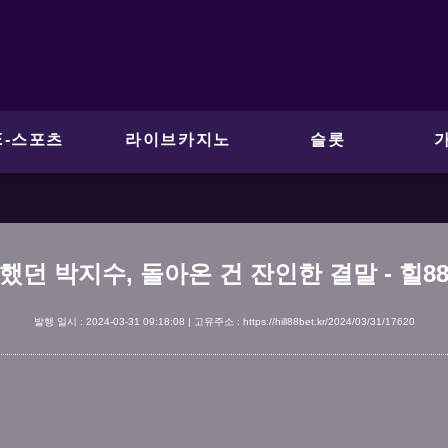
E-스포츠
라이브카지노
슬롯
했던 박지수, 돌아온 건 잔인한 결말 - 힐8
발행 일시 : 2024-03-31 09:18:08 | 고유주소 :
https://hill88bet.kr/2024/03/31/17620