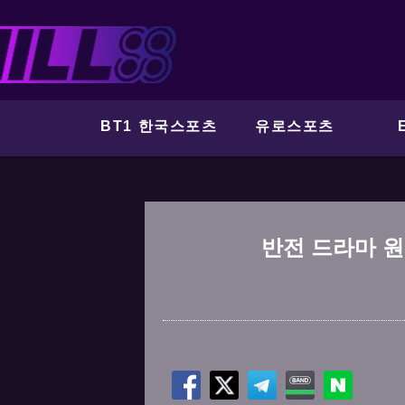
BT1 한국스포츠
유로스포츠
반전 드라마 원