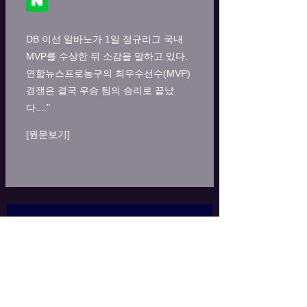
DB 이선 알바노가 1일 정규리그 국내
MVP를 수상한 뒤 소감을 말하고 있다.
연합뉴스프로농구의 최우수선수(MVP)
경쟁은 결국 우승 팀의 승리로 끝났
다...."
[원문보기]
회사 소개
웹사이트 지도
힐88벳는 라이브 카지노, 슬롯,
BT1
라이브 |
카지노
E스포츠, 가상스포츠 등 글로벌 게이밍사들의
가상스포츠
슬롯
정품게임을 제공해드리는 메이저 카지노 및 배팅
TV게임
라이브카
업체입니다.
지노