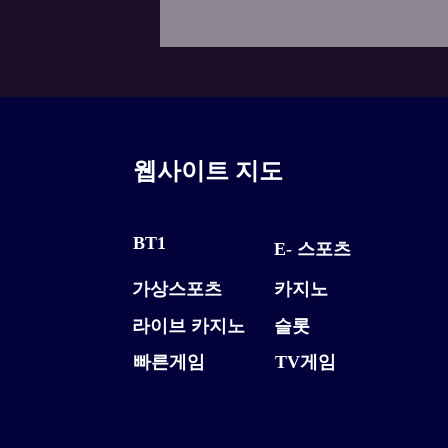
웹사이트 지도
BT1
E-
스포츠
가상스포츠
카지노
라이브 카지노
슬롯
빠른게임
TV게임